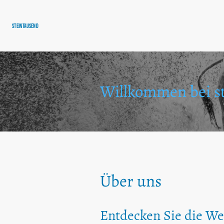
steintausend
Willkommen bei s
Über uns
Entdecken Sie die We