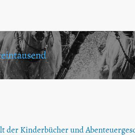
teintausend
lt der Kinderbücher und Abenteuerges